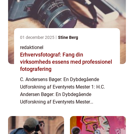
01 december 2025
Stine Berg
redaktionel
Erhvervsfotograf: Fang din
virksomheds essens med professionel
fotografering
C. Andersens Bøger: En Dybdegående
Udforskning af Eventyrets Mester 1: H.C.
Andersen Bøger: En Dybdegående
Udforskning af Eventyrets Mester
Introduktion til H.C. Andersen Bøger H.C.
Andersen er en ikonisk dansk forfatter, der er
bedst kendt for sine ...