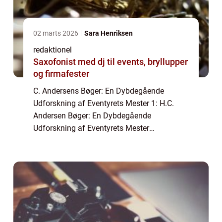
02 marts 2026
Sara Henriksen
redaktionel
Saxofonist med dj til events, bryllupper
og firmafester
C. Andersens Bøger: En Dybdegående
Udforskning af Eventyrets Mester 1: H.C.
Andersen Bøger: En Dybdegående
Udforskning af Eventyrets Mester
Introduktion til H.C. Andersen Bøger H.C.
Andersen er en ikonisk dansk forfatter, der er
bedst kendt for sine ...