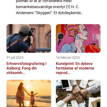
portræt af et af forfatterens mest
bemærkelsesværdige eventyr [1] H. C.
Andersens “Skyggen”: Et dybdegående
portræt af et af forfatterens mest
bemærkelsesværdige eventyr Introduktion
H.C....
31 juli 2025
16 februar 2025
Erhvervsfotografering i
Kunstprint: En dybere
Aalborg: Fang din
forståelse af moderne
virksomh...
reprod...