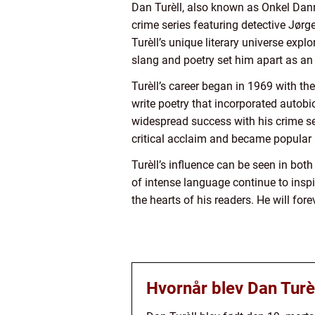
Dan Turèll, also known as Onkel Dan
crime series featuring detective Jørg
Turèll’s unique literary universe expl
slang and poetry set him apart as an i
Turèll’s career began in 1969 with the
write poetry that incorporated autobi
widespread success with his crime ser
critical acclaim and became popular 
Turèll’s influence can be seen in bot
of intense language continue to inspir
the hearts of his readers. He will fo
Hvornår blev Dan Turè