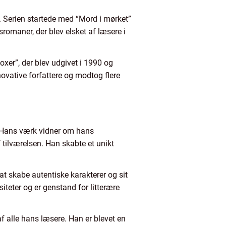
n. Serien startede med “Mord i mørket”
omaner, der blev elsket af læsere i
xer”, der blev udgivet i 1990 og
vative forfattere og modtog flere
. Hans værk vidner om hans
tilværelsen. Han skabte et unikt
at skabe autentiske karakterer og sit
iteter og er genstand for litterære
af alle hans læsere. Han er blevet en