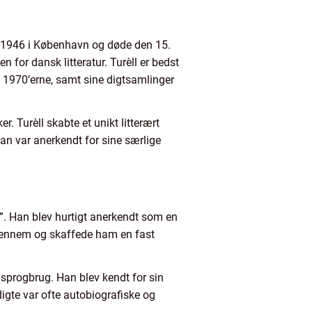
ts 1946 i København og døde den 15.
n for dansk litteratur. Turèll er bedst
i 1970’erne, samt sine digtsamlinger
 Turèll skabte et unikt litterært
n var anerkendt for sine særlige
r”. Han blev hurtigt anerkendt som en
igennem og skaffede ham en fast
 sprogbrug. Han blev kendt for sin
igte var ofte autobiografiske og