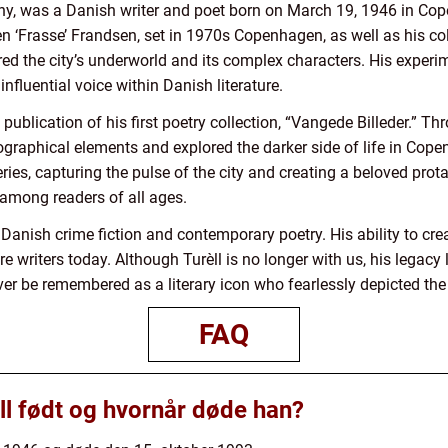
ny, was a Danish writer and poet born on March 19, 1946 in Cop
en ‘Frasse’ Frandsen, set in 1970s Copenhagen, as well as his col
ored the city’s underworld and its complex characters. His experi
nfluential voice within Danish literature.
 publication of his first poetry collection, “Vangede Billeder.” 
ographical elements and explored the darker side of life in Cope
ies, capturing the pulse of the city and creating a beloved prota
among readers of all ages.
h Danish crime fiction and contemporary poetry. His ability to cr
e writers today. Although Turèll is no longer with us, his legacy l
rever be remembered as a literary icon who fearlessly depicted th
FAQ
ll født og hvornår døde han?