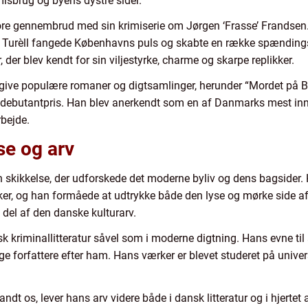
misbrug og byens dystre sider.
t store gennembrud med sin krimiserie om Jørgen ‘Frasse’ Frandse
s. Turèll fangede Københavns puls og skabte en række spændingsr
r, der blev kendt for sin viljestyrke, charme og skarpe replikker.
udgive populære romaner og digtsamlinger, herunder “Mordet på Bo
ebutantpris. Han blev anerkendt som en af Danmarks mest inno
rbejde.
se og arv
en skikkelse, der udforskede det moderne byliv og dens bagsider
r, og han formåede at udtrykke både den lyse og mørke side af 
t del af den danske kulturarv.
k kriminallitteratur såvel som i moderne digtning. Hans evne til 
e forfattere efter ham. Hans værker er blevet studeret på univers
ndt os, lever hans arv videre både i dansk litteratur og i hjertet 