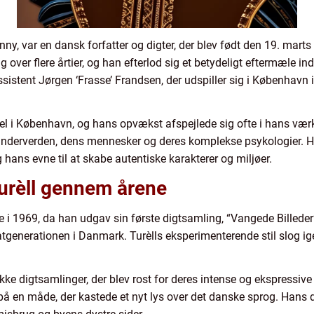
ny, var en dansk forfatter og digter, der blev født den 19. mar
 over flere årtier, og han efterlod sig et betydeligt eftermæle inde
ssistent Jørgen ‘Frasse’ Frandsen, der udspiller sig i København 
 i København, og hans opvækst afspejlede sig ofte i hans værker.
underverden, dens mennesker og deres komplekse psykologier. Ha
g hans evne til at skabe autentiske karakterer og miljøer.
Turèll gennem årene
te i 1969, da han udgav sin første digtsamling, “Vangede Billede
tgenerationen i Danmark. Turèlls eksperimenterende stil slog 
e digtsamlinger, der blev rost for deres intense og ekspressive
på en måde, der kastede et nyt lys over det danske sprog. Hans d