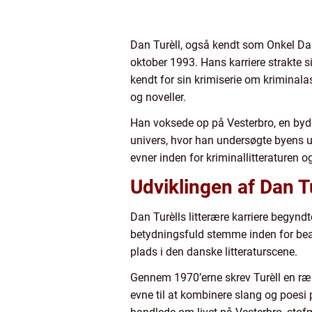
Dan Turèll, også kendt som Onkel Dan
oktober 1993. Hans karriere strakte sig
kendt for sin krimiserie om kriminala
og noveller.
Han voksede op på Vesterbro, en bydel
univers, hvor han undersøgte byens 
evner inden for kriminallitteraturen o
Udviklingen af Dan 
Dan Turèlls litterære karriere begynd
betydningsfuld stemme inden for bea
plads i den danske litteraturscene.
Gennem 1970’erne skrev Turèll en rækk
evne til at kombinere slang og poesi 