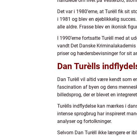
handlede om livet på Vesterbro, stof
Det var i 1980’erne, at Turèll fik si
i 1981 og blev en øjeblikkelig succe
alle aldre. Frasse blev en ikonisk figu
I 1990’erne fortsatte Turèll med at 
vandt Det Danske Kriminalakademis d
priser og hædersbevisninger for sit a
Dan Turèlls indflydel
Dan Turèll vil altid være kendt som 
fascination af byen og dens menneske
billedsprog, der er blevet en integrere
Turèlls indflydelse kan mærkes i dans
intense sprogbrug har inspireret mang
analyser og fortolkninger.
Selvom Dan Turèll ikke længere er ibla