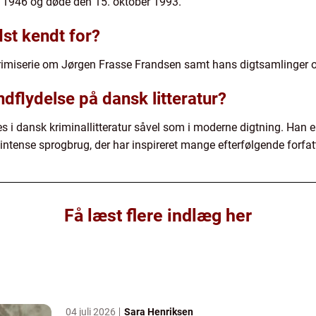
s 1946 og døde den 15. oktober 1993.
dst kendt for?
 krimiserie om Jørgen Frasse Frandsen samt hans digtsamlinger o
ndflydelse på dansk litteratur?
 i dansk kriminallitteratur såvel som i moderne digtning. Han er 
 intense sprogbrug, der har inspireret mange efterfølgende forfat
Få læst flere indlæg her
04 juli 2026
Sara Henriksen