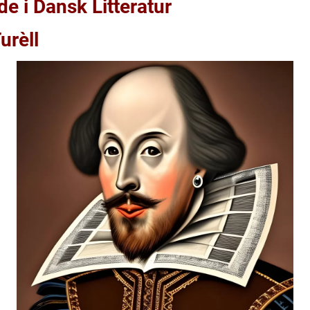
e i Dansk Litteratur
urèll