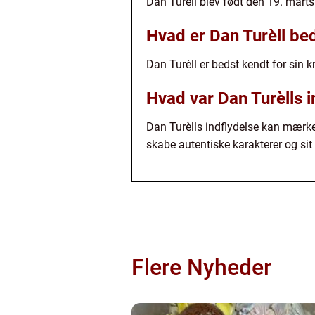
Dan Turèll blev født den 19. mart
Hvad er Dan Turèll be
Dan Turèll er bedst kendt for sin
Hvad var Dan Turèlls i
Dan Turèlls indflydelse kan mærkes
skabe autentiske karakterer og sit
Flere Nyheder