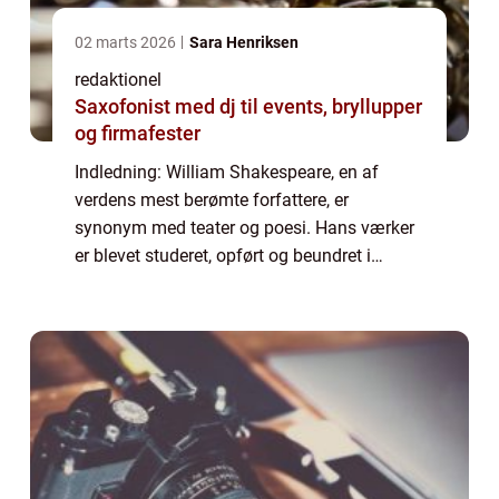
02 marts 2026
Sara Henriksen
redaktionel
Saxofonist med dj til events, bryllupper
og firmafester
Indledning: William Shakespeare, en af
verdens mest berømte forfattere, er
synonym med teater og poesi. Hans værker
er blevet studeret, opført og beundret i
århundreder, og hans indflydelse fortsætter
med at strække sig ind i moderne tid. I
denne art...