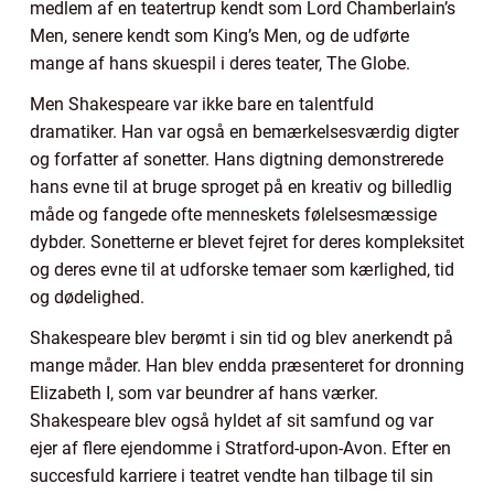
medlem af en teatertrup kendt som Lord Chamberlain’s
Men, senere kendt som King’s Men, og de udførte
mange af hans skuespil i deres teater, The Globe.
Men Shakespeare var ikke bare en talentfuld
dramatiker. Han var også en bemærkelsesværdig digter
og forfatter af sonetter. Hans digtning demonstrerede
hans evne til at bruge sproget på en kreativ og billedlig
måde og fangede ofte menneskets følelsesmæssige
dybder. Sonetterne er blevet fejret for deres kompleksitet
og deres evne til at udforske temaer som kærlighed, tid
og dødelighed.
Shakespeare blev berømt i sin tid og blev anerkendt på
mange måder. Han blev endda præsenteret for dronning
Elizabeth I, som var beundrer af hans værker.
Shakespeare blev også hyldet af sit samfund og var
ejer af flere ejendomme i Stratford-upon-Avon. Efter en
succesfuld karriere i teatret vendte han tilbage til sin