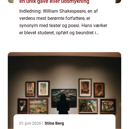
en unik gave eller udsmykning
Indledning: William Shakespeare, en af
verdens mest berømte forfattere, er
synonym med teater og poesi. Hans værker
er blevet studeret, opført og beundret i
århundreder, og hans indflydelse fortsætter
med at strække sig ind i moderne tid. I
denne art...
01 juni 2026
Stine Berg