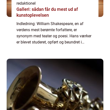
redaktionel
Galleri: sådan får du mest ud af
kunstoplevelsen
Indledning: William Shakespeare, en af
verdens mest berømte forfattere, er
synonym med teater og poesi. Hans værker
er blevet studeret, opført og beundret i
århundreder, og hans indflydelse fortsætter
med at strække sig ind i moderne tid. I
denne art...