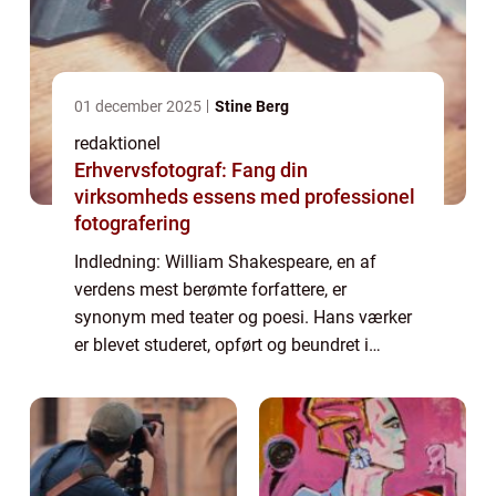
01 december 2025
Stine Berg
redaktionel
Erhvervsfotograf: Fang din
virksomheds essens med professionel
fotografering
Indledning: William Shakespeare, en af
verdens mest berømte forfattere, er
synonym med teater og poesi. Hans værker
er blevet studeret, opført og beundret i
århundreder, og hans indflydelse fortsætter
med at strække sig ind i moderne tid. I
denne art...